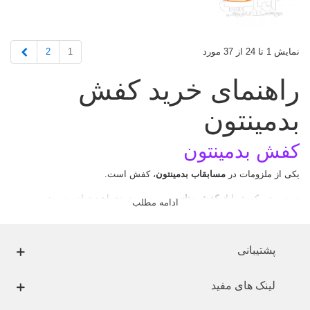
بعدی
2
1
نمایش 1 تا 24 از 37 مورد
راهنمای خرید کفش
بدمینتون
کفش بدمینتون
یکی از ملزومات در
مسابقاب بدمینتون
، کفش است.
در صورتی که شما از
کفش مناسب
بهره نبرید، نخواهید توانست بهترین
ادامه مطلب
عملکرد را از خود نشان دهید و البته ریسک آسیب دیدگی تان نیز افزایش
خواهد یافت
.
.
پشتیبانی
برای انتخاب یک کفش بدمینتون مناسب به چه ویژگی هایی باید دقت کرد؟
لینک های مفید
.