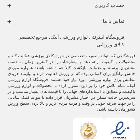
حساب کاربری
تماس با ما
فروشگاه اینترنتی لوازم ورزشی آنیک، مرجع تخصصی
کالای ورزشی
.
فروشگاهی که بتواند بصورت تخصصی در حوزه کالای ورزشی فعالیت کند و
ورزش فوتبال دستي
رشته اي پرهيجان و پرطرفداري است كه معمولاً بين 1 يا
محصولات با کیفیت ارائه دهد و سفارشات را در کمترین زمان به دست
2 نفر روي ميز مخصوص، با آدمك‌ هايي كه به ميله‌ هايي وصل شده ‌اند انجام
مشتریان برساند و ضمانت بازگشت کالا هم داشته باشد؛ همواره موردی
مي ‌گردد.
چالش برانگیز برای کسانی بوده که در ورزش فعالیت دارند و نیازمند خریدی
مطمئن برای لوازم ورزشی مورد نیاز خود هستند. فروشگاه لوازم ورزشی
اين بازي را مي ‌توان در
پارک ها (‌فضای باز)
و همچنين در
سالن های
آنیک، تمام تلاش خود را بر این استوار کرده تا محصولات و لوازم ورزشی
سرپوشيده
انجام داد.
باکیفیت و مطابق با استانداردهای جهانی را با قیمت های بسیار مناسب و در
سریعترین حالت ممکن در اختیار مشتریان قرار داده تا بتواند کمک شایانی
.
را در جهت صرفه جویی در وقت و هزینه مردم عزیز و بالا بردن سطح ورزش
کشورمان داشته باشد.
-
ابعاد ميز فوتبال دستی
:
معمولاً ميز بازی 120×70 سانتيمتر و ارتفاع ميز از سطح زمين 90 سانتيمتر
خواهد بود.
.