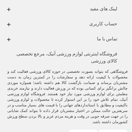
اندازه‌ها از هم متفاوتند و از یک استاندارد خاص پیروی نمی‌کنند.
لینک های مفید
نکته مهم، راحتی و اندازه بودن آنهاست چرا که در غیر این صورت خطرناک
خواهد بود.
حساب کاربری
اندازه ی آن طوری باید باشد که در زیر آن به‌راحتی بتوانید نوار کشی دور
دست خود ببندید و فراموش نکیند که
دستکش‌های چرمی
بعد از یه مدت
تماس با ما
استفاده، جا باز می‌کنند.
.
فروشگاه اینترنتی لوازم ورزشی آنیک، مرجع تخصصی
کالای ورزشی
وزن دستکش ها باید چقدر باشد :
وزن
دستکش‌ها
به میزان پد بکار رفته درآنها بستگی دارد. وزن معمول،340,
فروشگاهی که بتواند بصورت تخصصی در حوزه کالای ورزشی فعالیت کند و
396 , 453 ,gram می‌باشد ولی دستکش‌هایی باوزن 226 گرم حتی 567 گرم
محصولات با کیفیت ارائه دهد و سفارشات را در کمترین زمان به دست
هم وجود دارند.
مشتریان برساند و ضمانت بازگشت کالا هم داشته باشد؛ همواره موردی
چالش برانگیز برای کسانی بوده که در ورزش فعالیت دارند و نیازمند خریدی
افراد مبتدی معمولا
دستکش‌های سنگین‌تر
و افراد حرفه‌ایی
دستکش‌های
مطمئن برای لوازم ورزشی مورد نیاز خود هستند. فروشگاه لوازم ورزشی
سبک‌تر
را انتخاب می‌کنند.
آنیک، تمام تلاش خود را بر این استوار کرده تا محصولات و لوازم ورزشی
باکیفیت و مطابق با استانداردهای جهانی را با قیمت های بسیار مناسب و در
.
سریعترین حالت ممکن در اختیار مشتریان قرار داده تا بتواند کمک شایانی
را در جهت صرفه جویی در وقت و هزینه مردم عزیز و بالا بردن سطح ورزش
چه جنسی از دستکش رزمی مناسب‌تر است، چرم یا وینیل؟
کشورمان داشته باشد.
تفاوت‌هایی بین این دو جنس وجود دارد که در زیر به آنها اشاره می‌کنیم: