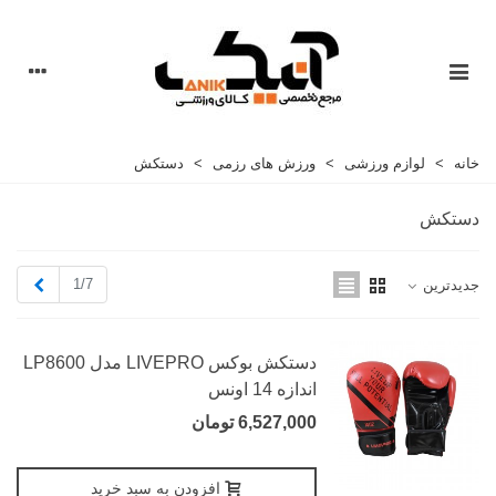
خانه
>
لوازم ورزشی
>
ورزش های رزمی
>
دستکش
دستکش
بعدی
1/7
جدیدترین
دستکش بوکس LIVEPRO مدل LP8600
اندازه 14 اونس
6,527,000 تومان
افزودن به سبد خرید