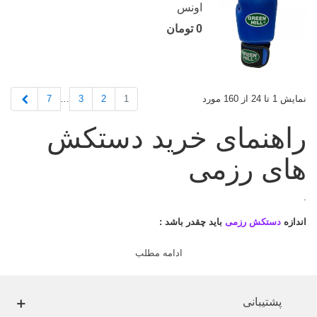
اونس
0 تومان
بعدی
7
3
2
1
نمایش 1 تا 24 از 160 مورد
…
راهنمای خرید دستکش
های رزمی
.
اندازه
دستکش رزمی
باید چقدر باشد :
.
ادامه مطلب
بطور کلی سه سایز کوچک و بزرگ و متوسط دارد. برخی از آنها هم مدل
دستکش مردانه
و
دستکش زنانه
و
دستکش بچگانه
دارند که مدل مردانه از
همه ی آنها بزرگتر است.
پشتیبانی