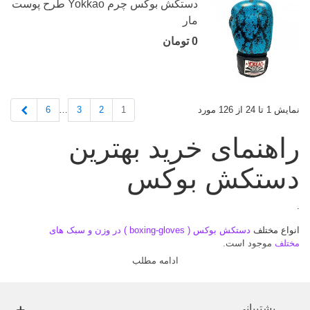
دستکش بوکس چرم Yokkao طرح پوست
مار
0 تومان
بعدی
6
3
2
1
نمایش 1 تا 24 از 126 مورد
…
راهنمای خرید بهترین
دستکش بوکس
.
انواع مختلف
دستکش بوکس ( boxing-gloves ) در وزن و سبک های
مختلف
موجود است.
ادامه مطلب
همچنین قیمت ها و برندهای مختلفی نیز در دسترس است. حالا با وجود این
همه تنوع کدامیک را انتخاب کنیم؟
در اینجا برای خرید بهترین
دستکش بوکس
، شما را راهنمایی می کنیم.
پشتیبانی