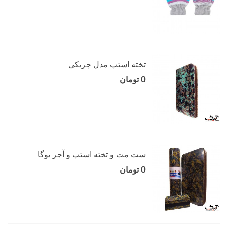
تخته استپ مدل چریکی
0 تومان
ست مت و تخته استپ و آجر یوگا
0 تومان