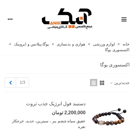
خانه
>
لوازم ورزشی
>
هوازی و بدنسازی
>
یوگا،پیلاتس و ایروبیک
>
اکسسوری یوگا
اکسسوری یوگا
بعدی
1/3
جدیدترین
دستبند فول انرژیک جذب ثروت
2,200,000 تومان
عقیق سیاه،چشم ببر ، سیترین، حدید، خرجکار
نقره