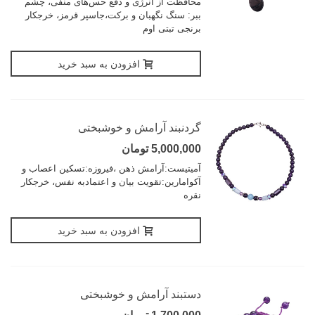
محافظت از انرژی و دفع حس‌های منفی، چشم
ببر: سنگ نگهبان و برکت،جاسپر قرمز، خرجکار
برنجی تبتی اوم
افزودن به سبد خرید
گردنبند آرامش و خوشبختی
5,000,000 تومان
آمیتیست:آرامش ذهن ،فیروزه:تسکین اعصاب و
آکوامارین:تقویت بیان و اعتمادبه نفس، خرجکار
نقره
افزودن به سبد خرید
دستبند آرامش و خوشبختی