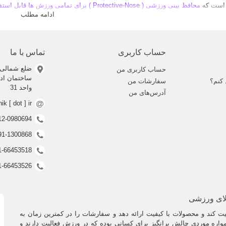
ر است که
محافظ بینی ورزشی ( Protective-Nose ) برای تمامی ورزش ها قابل استفاده بوده
ادامه مطلب
ای یک محافط بینی خوب این است که ورزشکاری که از آن استفاده می کند، در حین و
حساب کاربری
تماس با ما
ضلع شمالی 
حساب کاربری من
 کنم؟
سفارشات من
واحد 31
آدرس‌های من
nik [ dot ] ir
0912-0980694 (ف
0991-1300868 (ف
021-66453518 (غیر فعال
021-66453526 (غیر فعال
لای ورزشی
 کند و محصولات با کیفیت ارائه دهد و سفارشات را در کمترین زمان به
اره موردی چالش برانگیز برای کسانی بوده که در ورزش فعالیت دارند و