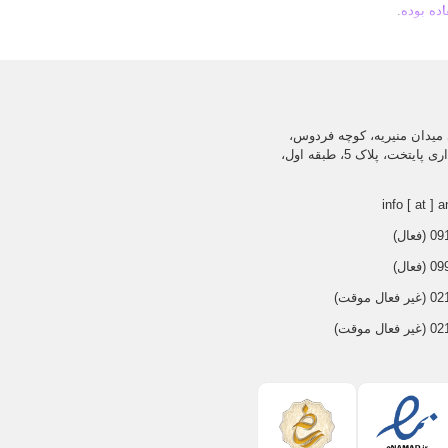
.
رزش دارای دید کافی را باشد.
میدان منیریه، کوچه فردوس،
ساختمان اداری پایتخت، پلاک 5، طبقه اول،
info [ at ] a
عال)
عال)
 موقت)
 موقت)