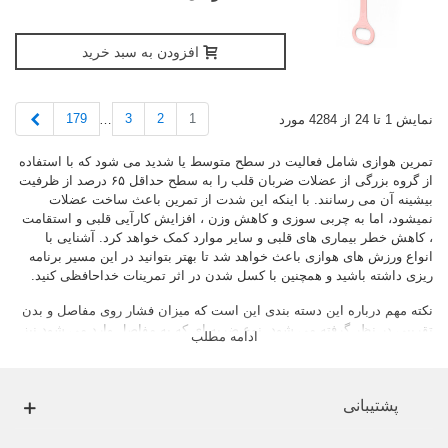
افزودن به سبد خرید
بعدی
179
3
2
1
نمایش 1 تا 24 از 4284 مورد
…
تمرین هوازی شامل فعالیت در سطح متوسط یا شدید می شود که با استفاده
از گروه بزرگی از عضلات ضربان قلب را به سطح حداقل ۶۵ درصد از ظرفیت
بیشینه آن می رسانند. با اینکه این شدت از تمرین باعث ساخت عضلات
نمیشود، اما به چربی سوزی و کاهش وزن ، افزایش کارآیی قلبی و استقامت
، کاهش خطر بیماری های قلبی و سایر موارد کمک خواهد کرد. آشنایی با
انواع ورزش های هوازی باعث خواهد شد تا بهتر بتوانید در این مسیر برنامه
ریزی داشته باشید و همچنین با کسل شدن در اثر تمرینات خداحافظی کنید.
نکته مهم درباره این دسته بندی این است که میزان فشار روی مفاصل و بدن
تقریبی در نظر گرفته می شود. نوع ضربه ای که به مفاصل وارد می شود نیز
ادامه مطلب
اهمیت دارد. برای درک بهتر مساله و به عنوان مثال میزان فشار روی مفاصل
در زمان انجام ورزش تنیس به دلیل تغییر جهت های ناگهانی و شدید بالاست.
همچنین انواع ورزش های هوازی با شدت تماس نسبی کم برای کسانی که
پشتیبانی
اضافه وزن دارند یا از آسیب مفصلی رنج می برند مناسب تر می باشد.
امروزه دستگاه ها و لوازمی که در این رشته و در سراسر جهان به کار میروند