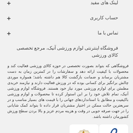
لینک های مفید
عبارت اند از:
تردمیل
،
دوچرخه ثابت و اسپینینگ
،
اسکی ارگ
، ایر رانر ،
ایرباک ،
روئینگ
، بایک ارگ ،
الپتیکال
، دوچرخه مبله و ... میتوان نام برد.
حساب کاربری
تماس با ما
فروشگاه اینترنتی لوازم ورزشی آنیک، مرجع تخصصی
کالای ورزشی
فروشگاهی که بتواند بصورت تخصصی در حوزه کالای ورزشی فعالیت کند و
محصولات با کیفیت ارائه دهد و سفارشات را در کمترین زمان به دست
مشتریان برساند و ضمانت بازگشت کالا هم داشته باشد؛ همواره موردی
چالش برانگیز برای کسانی بوده که در ورزش فعالیت دارند و نیازمند خریدی
مطمئن برای لوازم ورزشی مورد نیاز خود هستند. فروشگاه لوازم ورزشی
آنیک، تمام تلاش خود را بر این استوار کرده تا محصولات و لوازم ورزشی
باکیفیت و مطابق با استانداردهای جهانی را با قیمت های بسیار مناسب و در
سریعترین حالت ممکن در اختیار مشتریان قرار داده تا بتواند کمک شایانی
را در جهت صرفه جویی در وقت و هزینه مردم عزیز و بالا بردن سطح ورزش
کشورمان داشته باشد.