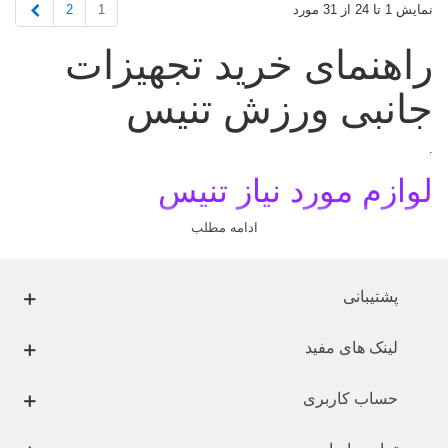
بعدی
2
1
نمایش 1 تا 24 از 31 مورد
راهنمای خرید تجهیزات
جانبی ورزش تنیس
.
لوازم مورد نیاز تنيس
.
ادامه مطلب
بدون توجه به سطح مهارتي افراد، تمام
بازيکنان تنيس
نيازمند ابزار يکساني
براي بازي خود هستند.
پشتیبانی
اگر چه ممکن است اين تجهيزات در کيفيت و يا قيمت متفاوت باشند اما به هر
حال
راکت
،
زه
،
توپ
،
تور تنیس
،
کفش و لباس تنيس
از ضروريات فعاليت
لینک های مفید
تنيس به شمار مي‌روند.
در ادامه پيشنهاداتي چند در مورد خريد، استفاده و مراقبت از اين لوازم آورده
حساب کاربری
شده است.
.