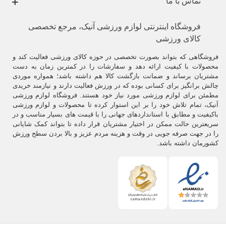
تماس با ما
انواع راکت و زه تنیس
فروشگاه اینترنتی لوازم ورزشی آنیک، مرجع تخصصی
وقتي شما قصد
خريد يک راکت تنيس
را داريد زماني را صرف اطلاع از نوع و
کالای ورزشی
کيفيت راکت
کنيد.
فروشگاهی که بتواند بصورت تخصصی در حوزه کالای ورزشی فعالیت کند و
برچسب ها، کارت ها و آويزه‌ها، اطلاعات ارزشمندي را در زمينه سر راکت،
محصولات با کیفیت ارائه دهد و سفارشات را در کمترین زمان به دست
سايز، طول، کشش زه، نرمي آن و ساير ويژگي‌هاي مورد نياز فراهم مي‌کند.
مشتریان برساند و ضمانت بازگشت کالا هم داشته باشد؛ همواره موردی
چالش برانگیز برای کسانی بوده که در ورزش فعالیت دارند و نیازمند خریدی
ويلسون
،
پرنس
و
هدسل
، 75 درصد از
راکتهاي تنيس
را تشکيل مي‌‌دهند.
مطمئن برای لوازم ورزشی مورد نیاز خود هستند. فروشگاه لوازم ورزشی
آنیک، تمام تلاش خود را بر این استوار کرده تا محصولات و لوازم ورزشی
تقريبا در حدود 3 چهارم از
راکت‌های تنيس
پرس شده بوده و از آلومينيوم و يا
باکیفیت و مطابق با استانداردهای جهانی را با قیمت های بسیار مناسب و در
گرافيت سبک ساخته مي‌شوند.
سریعترین حالت ممکن در اختیار مشتریان قرار داده تا بتواند کمک شایانی
اما براي افراد مبتدي راکتهايي معمولي تر وجود دارند که تنها براي شروع
را در جهت صرفه جویی در وقت و هزینه مردم عزیز و بالا بردن سطح ورزش
تنيس مفيد هستند.
کشورمان داشته باشد.
به‌طور معمول راکتهای محکم‌تر نيروي بيشتري توليد مي‌کنند، در حالي که
کنترل راکتهای سبک‌تر مشکل‌تر است.
بدون توجه به نرمي راکت کنترل توپ بيشتر منوط به مهارت بازيکن است تا
نوع راکت.
هيچ اندازه معمولي از نرمي راکت وجود ندارد.