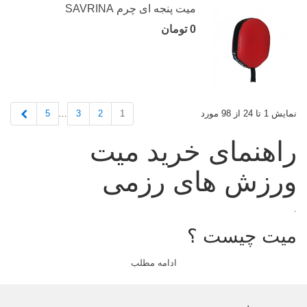
میت پنجه ای چرم SAVRINA
0 تومان
بعدی
5
3
2
1
نمایش 1 تا 24 از 98 مورد
…
راهنمای خرید میت
ورزش های رزمی
.
میت چیست ؟
.
ادامه مطلب
یکی از تجهیزات مهم در تمرین و
اجرای مناسب
تکنیک های ورزشهای
رزمی،
میت
ها ( sports-mate ) هستند
که نقش مهمی در تمرینات دو نفره و