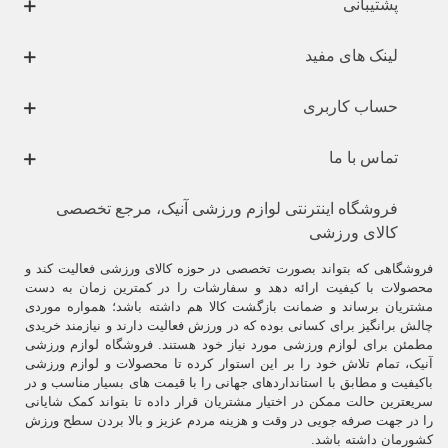
گروهی در کلیه
رشته های رزمی
ایفا می کنند .
پشتیبانی
میت ها
از نظر شکل ظاهری ، جنس و عملکرد در رشته های مختلف ، انواع
لینک های مفید
متفاوتی دارند .
حساب کاربری
تماس با ما
فروشگاه اینترنتی لوازم ورزشی آنیک، مرجع تخصصی
کالای ورزشی
فروشگاهی که بتواند بصورت تخصصی در حوزه کالای ورزشی فعالیت کند و
محصولات با کیفیت ارائه دهد و سفارشات را در کمترین زمان به دست
مشتریان برساند و ضمانت بازگشت کالا هم داشته باشد؛ همواره موردی
چالش برانگیز برای کسانی بوده که در ورزش فعالیت دارند و نیازمند خریدی
مطمئن برای لوازم ورزشی مورد نیاز خود هستند. فروشگاه لوازم ورزشی
آنیک، تمام تلاش خود را بر این استوار کرده تا محصولات و لوازم ورزشی
باکیفیت و مطابق با استانداردهای جهانی را با قیمت های بسیار مناسب و در
سریعترین حالت ممکن در اختیار مشتریان قرار داده تا بتواند کمک شایانی
را در جهت صرفه جویی در وقت و هزینه مردم عزیز و بالا بردن سطح ورزش
کشورمان داشته باشد.