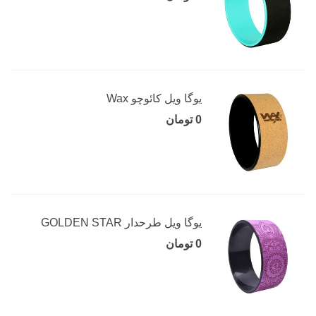
یوگا ویل کائوچو Wax
0 تومان
یوگا ویل طرحدار GOLDEN STAR
0 تومان