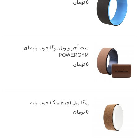
0 تومان
ست آجر و ویل یوگا چوب پنبه ای
POWERGYM
0 تومان
یوگا ویل (چرخ یوگا) چوب پنبه
0 تومان