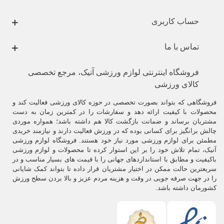
حساب کاربری
هدف استفاده از وزنه پاشنه‌ای، افزودن مقاومت اضافی به تمرینات بخش
پایین بدن است و اصلی‌ترین مناطق تمرکز آن عضلات پاها، لگن و باسن
تماس با ما
است. با استفاده از وزنه پاشنه‌ای، عضلات برای غلبه بر مقاومت اضافی باید
بیشتر تلاش کنند و این باعث افزایش قدرت و فعال‌سازی عضلات می‌شود.
فروشگاه اینترنتی لوازم ورزشی آنیک، مرجع تخصصی
وزنه پاشنه‌ای معمولاً در تمریناتی مانند بلند کردن پاها، پلانک لگنی، لگداندازی
و پیاده‌روی یا دویدن استفاده می‌شود.
کالای ورزشی
وزنه پاشنه‌ای یکی از ابزارهای محبوب در بین علاقمندان به ورزش و تمرینات
فروشگاهی که بتواند بصورت تخصصی در حوزه کالای ورزشی فعالیت کند و
بدنی است. در ادامه، به برخی اطلاعات بیشتر درباره وزنه پاشنه‌ای خواهیم
محصولات با کیفیت ارائه دهد و سفارشات را در کمترین زمان به دست
پرداخت:
مشتریان برساند و ضمانت بازگشت کالا هم داشته باشد؛ همواره موردی
چالش برانگیز برای کسانی بوده که در ورزش فعالیت دارند و نیازمند خریدی
1.
فواید وزنه پاشنه‌ای:
استفاده از وزنه پاشنه‌ای می‌تواند به تقویت عضلات
مطمئن برای لوازم ورزشی مورد نیاز خود هستند. فروشگاه لوازم ورزشی
پایین بدن کمک کند. با افزایش مقاومت در تمریناتی مانند بلند کردن پاها،
آنیک، تمام تلاش خود را بر این استوار کرده تا محصولات و لوازم ورزشی
پلانک لگنی و لگداندازی، عضلات پا، باسن و لگن قوی‌تر می‌شوند. همچنین،
باکیفیت و مطابق با استانداردهای جهانی را با قیمت های بسیار مناسب و در
استفاده از وزنه پاشنه‌ای می‌تواند به افزایش سوخت وسوز و کاهش چربی در
سریعترین حالت ممکن در اختیار مشتریان قرار داده تا بتواند کمک شایانی
این مناطق کمک کند.
را در جهت صرفه جویی در وقت و هزینه مردم عزیز و بالا بردن سطح ورزش
کشورمان داشته باشد.
2.
تمرینات متنوع:
علاوه بر تمریناتی که قبلاً اشاره شد، وزنه پاشنه‌ای می‌تواند
در تمرینات دیگری نیز استفاده شود. برای مثال، شما می‌توانید با پوشیدن
وزنه پاشنه‌ای در حین پیاده‌روی یا دویدن، مقاومت بیشتری را ایجاد کنید و
عضلات پا را تقویت کنید. همچنین، در تمریناتی مانند پیلاتس و یوگا نیز