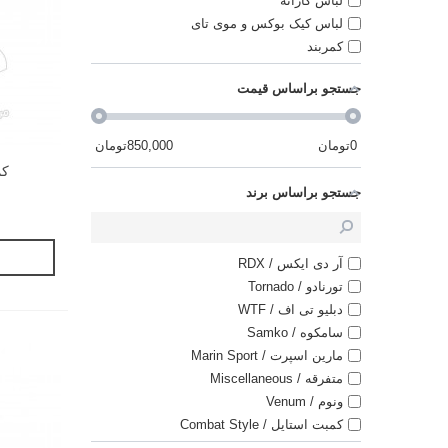
لباس کاراته
لباس کیک بوکس و موی تای
کمربند
جستجو براساس قیمت
0
تومان
850,000
تومان
کم
جستجو براساس برند
آر دی ایکس / RDX
تورنادو / Tornado
دبلیو تی اف / WTF
سامکوه / Samko
مارین اسپرت / Marin Sport
متفرقه / Miscellaneous
ونوم / Venum
کمبت استایل / Combat Style