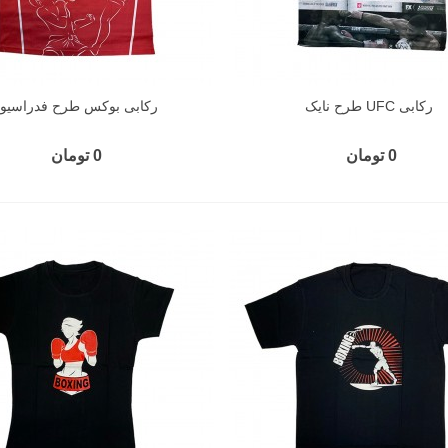
رکابی UFC طرح نایک
رکابی بوکس طرح فدراسیو
0 تومان
0 تومان