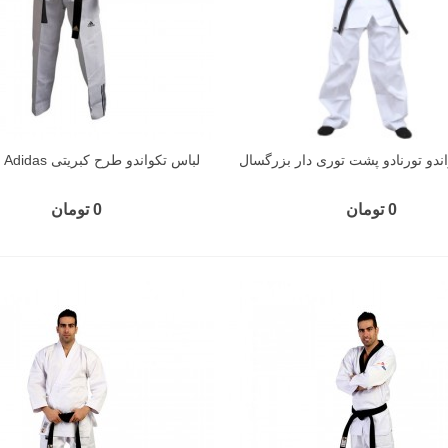
ندو تورنادو پشت توری دار بزرگسال
لباس تکواندو طرح کبریتی Adidas بزرگسال
0 تومان
0 تومان