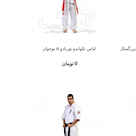
لباس تکواندو تورنادو A نوجوان
0 تومان