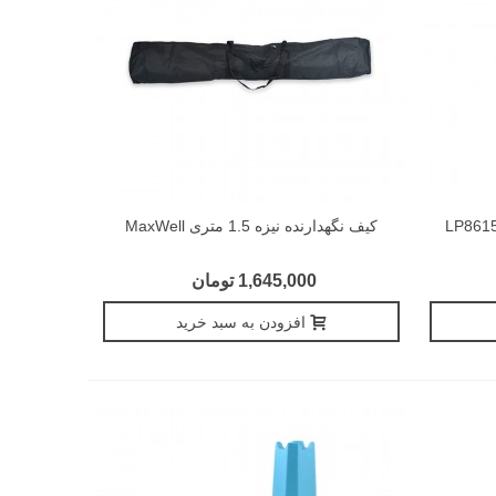
نع تمرین پرش LIVEPRO مدل LP8615
کیف نگهدارنده نیزه 1.5 متری MaxWell
1,645,000 تومان
افزودن به سبد خرید