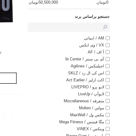
0
تومان
50,500,000
تومان
جستجو براساس برند
AM / ایمانی
VX / وی ایکس
تا
آ اف / AF
آی بی سنتر / Ib Center
اجیلینکس / Agilinex
اس کی ال زد / SKLZ
اکت ارلیر / Act Earlier
لایو پرو / LIVEPRO
لایوآپ / LiveUp
متفرقه / Miscellaneous
مولتن / Molten
مکس ول / MaxWell
مگا فیتنس / Mega Fitness
وینکس / VINEX
پاور جیم / Power Gym