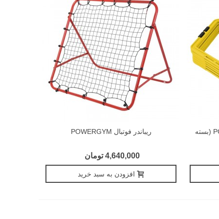
حلقه چابکی 6 ضلعی POWERGYM (بسته
ریباندر فوتبال POWERGYM
4,640,000 تومان
افزودن به سبد خرید