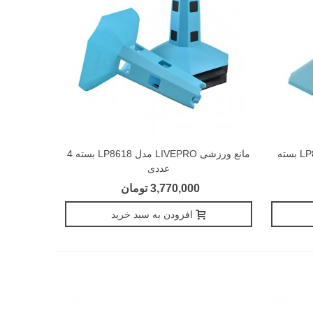
مانع ورزشی LIVEPRO مدل LP8616 بسته
مانع ورزشی LIVEPRO مدل LP8618 بسته 4
عددی
3,770,000 تومان
افزودن به سبد خرید