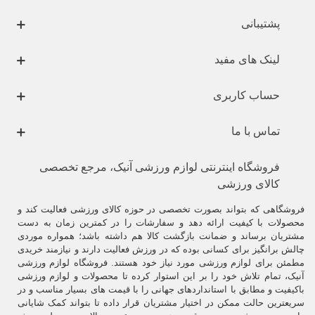
به دلیل دفاع مناسب و جلوگیری از آسیب دیدگی
در مبارزات و تمرینات رزمی
پشتیبانی
از ساعد بند ( Forearm-Protector ) استفاده میشود
.
یکی از این رشته ها ،
تکواندو
می باشد که بدلیل استفاده زیاد از ضربات پا،
لینک های مفید
لزوم استفاده از محافظ در آن بیشتر احساس شده و
ساق بندها
و
ساعد
بندها
با تنوع زیادی برای این رشته تولید شده است .
حساب کاربری
تکواندو
ورزشی تدافعی به همراه ضربات متعدد بوده و نیازمند تجهیزاتی جانبی
برای حفاظت در هنگام ضربه است.
تماس با ما
از آن‌جایی که آسیب‌دیدگی در ناحیه دست، برای جلوگیری از ضربات وارده
حریف زیاد است، استفاده از یک
ساعد بند
بیشتر احساس می‌شود.
فروشگاه اینترنتی لوازم ورزشی آنیک، مرجع تخصصی
کالای ورزشی
فروشگاهی که بتواند بصورت تخصصی در حوزه کالای ورزشی فعالیت کند و
محصولات با کیفیت ارائه دهد و سفارشات را در کمترین زمان به دست
مشتریان برساند و ضمانت بازگشت کالا هم داشته باشد؛ همواره موردی
چالش برانگیز برای کسانی بوده که در ورزش فعالیت دارند و نیازمند خریدی
مطمئن برای لوازم ورزشی مورد نیاز خود هستند. فروشگاه لوازم ورزشی
آنیک، تمام تلاش خود را بر این استوار کرده تا محصولات و لوازم ورزشی
باکیفیت و مطابق با استانداردهای جهانی را با قیمت های بسیار مناسب و در
سریعترین حالت ممکن در اختیار مشتریان قرار داده تا بتواند کمک شایانی