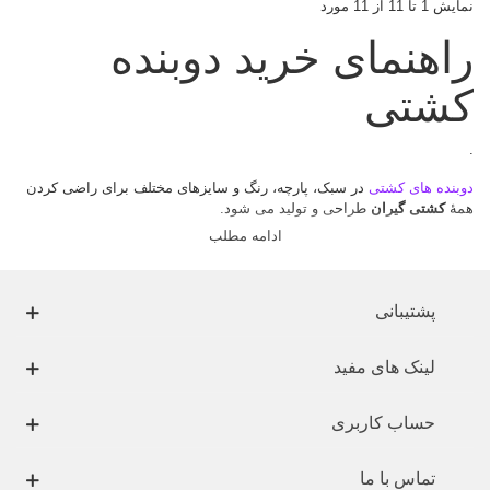
نمایش 1 تا 11 از 11 مورد
راهنمای خرید دوبنده
کشتی
.
دوبنده های کشتی
در سبک، پارچه، رنگ و سایزهای مختلف برای راضی کردن
همۀ
کشتی گیران
طراحی و تولید می شود.
ادامه مطلب
به منظور داشتن دوام و راحتی اغلب
دوبنده های کشتی
از
®Lycra
،
پلی
استر
،
نایلون
و یا مواد ترکیبی تولید می شوند.
عموماً یک
دوبندۀ کشتی
باید تناسب دقیقی با بدن داشته باشد و قسمت های
پشتیبانی
مشخصی از بدن را بپوشاند.
لینک های مفید
حساب کاربری
تماس با ما