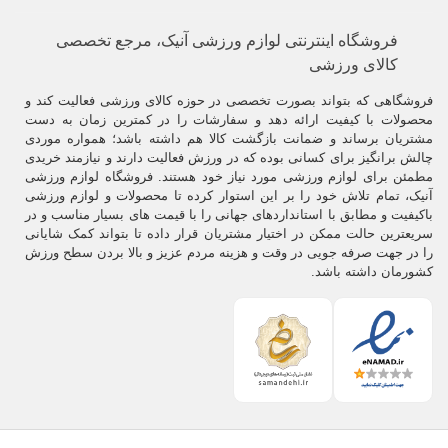
فروشگاه اینترنتی لوازم ورزشی آنیک، مرجع تخصصی
کالای ورزشی
فروشگاهی که بتواند بصورت تخصصی در حوزه کالای ورزشی فعالیت کند و
محصولات با کیفیت ارائه دهد و سفارشات را در کمترین زمان به دست
مشتریان برساند و ضمانت بازگشت کالا هم داشته باشد؛ همواره موردی
چالش برانگیز برای کسانی بوده که در ورزش فعالیت دارند و نیازمند خریدی
مطمئن برای لوازم ورزشی مورد نیاز خود هستند. فروشگاه لوازم ورزشی
آنیک، تمام تلاش خود را بر این استوار کرده تا محصولات و لوازم ورزشی
باکیفیت و مطابق با استانداردهای جهانی را با قیمت های بسیار مناسب و در
سریعترین حالت ممکن در اختیار مشتریان قرار داده تا بتواند کمک شایانی
را در جهت صرفه جویی در وقت و هزینه مردم عزیز و بالا بردن سطح ورزش
کشورمان داشته باشد.
.
انواع دوبنده کشتی
.
سبک های مختلفی از
لباس کشتی
شامل برش کوتاه (
low-cut
) و برش بلند
(
high-cut
) وجود دارد که می توانید از میان آن ها انتخاب کنید.