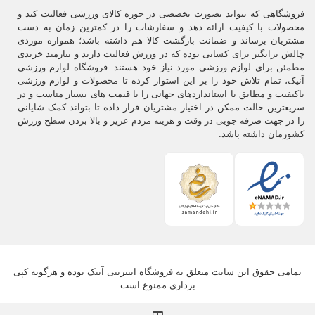
فروشگاهی که بتواند بصورت تخصصی در حوزه کالای ورزشی فعالیت کند و
یک پا به طور متوسط روزانه ۱۰هزار بار با زمین برخورد می کند و به طور
محصولات با کیفیت ارائه دهد و سفارشات را در کمترین زمان به دست
میانگین ۱۸۶هزار و ۷۵ کیلومتر را در طول زندگی طی خواهد کرد.
مشتریان برساند و ضمانت بازگشت کالا هم داشته باشد؛ همواره موردی
در پرش یک پا و یا در یک گام بلند، حدود ۳۱۵ و نیم کیلومتر فشار روی پای
چالش برانگیز برای کسانی بوده که در ورزش فعالیت دارند و نیازمند خریدی
ورزشکار وارد می شود.
مطمئن برای لوازم ورزشی مورد نیاز خود هستند. فروشگاه لوازم ورزشی
آنیک، تمام تلاش خود را بر این استوار کرده تا محصولات و لوازم ورزشی
در پا سه مکانیسم ذخیره انرژی (جذب شوک) شامل کشش
تاندون آشیل
،
باکیفیت و مطابق با استانداردهای جهانی را با قیمت های بسیار مناسب و در
صاف شدن قوس پا و بالشتک زیر پاشنه پـا وجود دارد.
سریعترین حالت ممکن در اختیار مشتریان قرار داده تا بتواند کمک شایانی
را در جهت صرفه جویی در وقت و هزینه مردم عزیز و بالا بردن سطح ورزش
.
کشورمان داشته باشد.
ساختار کفش ورزشی خوب
.
برای رعایت سه فاکتور مهم درحرکت، باید توجه زیادی به پا داشته باشیم و
برای رسیدن به این هدف باید کفش مناسبی را انتخاب کنیم.
یک
کفش ورزشی مناسب
دارای آناتومی خاص خود می باشد.
تمامی حقوق این سایت متعلق به فروشگاه اینترنتی آنیک بوده و هرگونه کپی
برداری ممنوع است
قسمت های مهم
کفش ورزشی
شامل محل شست پا، پشت پاشنه، داخل
کفی، وسط کفی، خارج کفی، گردنی مچ پا و زائده پاشنه است.