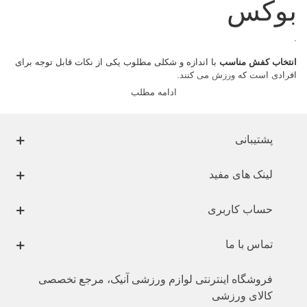
بوکس
.
انتخاب کفش مناسب
با اندازه و شکلی مطلوب یکی از نکات قابل توجه برای
افرادی است که ورزش می کنند.
ادامه مطلب
تهیه کفش ورزشی مناسب که امروزه به عنوان یکی از ابزار اصلی هر
رشته
ورزشی مطرح است برای اجرای بهتر ورزش بسیار مهم بوده است .
کفش ورزشی
دارای سه کارکرد اصلی حفاظت از پا، راحتی و حمل وزن بدن
پشتیبانی
است.
به طور کلی عناصر
آناتومیک
و
فیزیولوژیک
به طور همزمان سبب حرکت موثر
لینک های مفید
می شوند.
حساب کاربری
درحرکت سه فاکتور حرکت ایمن، حرکت موثر و حرکت با کیفیت بسیار مهم
است.
تماس با ما
آناتومی
اصلی یک پا را ۲۶ استخوان، ۳۳مفصل، ۱۹عضله و یک گروه از
لیگامنت ها تشکیل می دهند.
فروشگاه اینترنتی لوازم ورزشی آنیک، مرجع تخصصی
ساختار پا نقش بسیار مهمی درحرکت دارد. علوم حرکت شناسی و
بیومکانیک
کالای ورزشی
در حرکت پا بسیار به یکدیگر وابسته هستند.