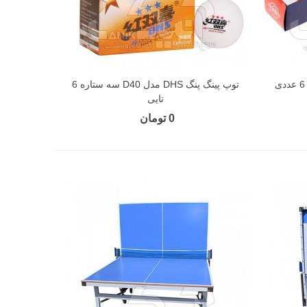
توپ پينگ پنگ DHS مدل D40 سه ستاره 6
تایی
0 تومان