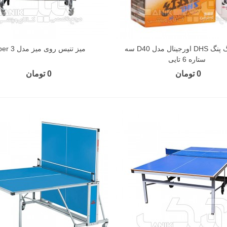
توپ پينگ پنگ DHS اورجینال مدل D40 سه
میز تنیس روی میز مدل Super 3
ستاره 6 تایی
0 تومان
0 تومان