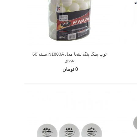
توپ پینگ پنگ نینجا مدل N1800A بسته 60
عددی
0 تومان