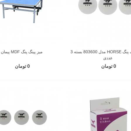
توپ پینگ پنگ HORSE مدل 803600 بسته 3
میز پینگ پنگ MDF پیمان
عددی
0 تومان
0 تومان