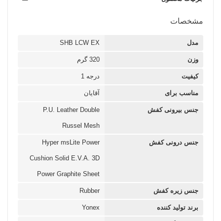
مشخصات
مدل
SHB LCW EX
وزن
320 گرم
کیفیت
درجه 1
مناسب برای
آقایان
جنس بیرونی کفش
P.U. Leather Double
Russel Mesh
جنس درونی کفش
Hyper msLite Power
Cushion Solid E.V.A. 3D
Power Graphite Sheet
جنس زیره کفش
Rubber
برند تولید کننده
Yonex