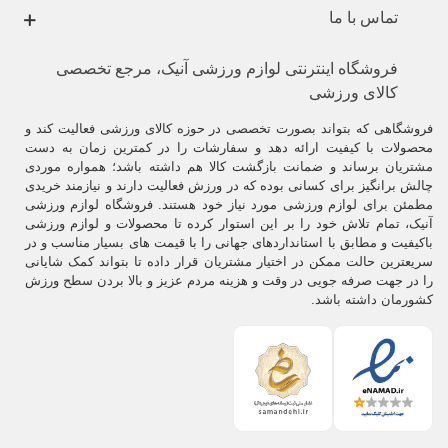
.
تماس با ما
انواع
اسکوتر
رایج در بازار
فروشگاه اینترنتی لوازم ورزشی آنیک، مرجع تخصصی
کالای ورزشی
فروشگاهی که بتواند بصورت تخصصی در حوزه کالای ورزشی فعالیت کند و
محصولات با کیفیت ارائه دهد و سفارشات را در کمترین زمان به دست
مشتریان برساند و ضمانت بازگشت کالا هم داشته باشد؛ همواره موردی
چالش برانگیز برای کسانی بوده که در ورزش فعالیت دارند و نیازمند خریدی
مطمئن برای لوازم ورزشی مورد نیاز خود هستند. فروشگاه لوازم ورزشی
آنیک، تمام تلاش خود را بر این استوار کرده تا محصولات و لوازم ورزشی
باکیفیت و مطابق با استانداردهای جهانی را با قیمت های بسیار مناسب و در
سریعترین حالت ممکن در اختیار مشتریان قرار داده تا بتواند کمک شایانی
را در جهت صرفه جویی در وقت و هزینه مردم عزیز و بالا بردن سطح ورزش
کشورمان داشته باشد.
.
اسکوترها
در ابتدا از چند تکه چوب و دو یا سه عدد چرخ کوچک درست میشدند
و فرد باید خودش با گذاشتن یک پا روی آن و زدن پای دیگر به زمین، ضمن
حفظ تعادل خودش را به جلو حرکت میداد.