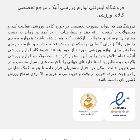
است که می‌توانند از
شکستن دندان‌ها
و پاره شدن لب‌ها جلوگیری کنند
.
فروشگاه اینترنتی لوازم ورزشی آنیک، مرجع تخصصی
محافظ دهانی
(
mouthguard
) یک وسیله نسبتاً نرم از جنس پلاستیک (رزین)
کالای ورزشی
است که ورزشکاران برخی از رشته‌ها آن را داخل دهان خود قرار می‌دهند .
فروشگاهی که بتواند بصورت تخصصی در حوزه کالای ورزشی فعالیت کند و
برعکس چیزی که تصور می‌کنیم نقش
محافظ دهانی
، صرفاً محدود به
محصولات با کیفیت ارائه دهد و سفارشات را در کمترین زمان به دست
محافظت از بافت نرم و سخت دهان نمی‌شود.
مشتریان برساند و ضمانت بازگشت کالا هم داشته باشد؛ همواره موردی
چالش برانگیز برای کسانی بوده که در ورزش فعالیت دارند و نیازمند خریدی
گارد دهانی
می‌تواند از خونریزی سربرال،شکستن آرواره و آسیب به گردن با
مطمئن برای لوازم ورزشی مورد نیاز خود هستند. فروشگاه لوازم ورزشی
ممانعت از جمع شدن فک پایین به سمت فک بالا در حین ضربه شدید،
آنیک، تمام تلاش خود را بر این استوار کرده تا محصولات و لوازم ورزشی
پیشگیری به عمل بیاورد.
باکیفیت و مطابق با استانداردهای جهانی را با قیمت های بسیار مناسب و در
سریعترین حالت ممکن در اختیار مشتریان قرار داده تا بتواند کمک شایانی
این وسیله‌های ورزشی در شکل و عملکرد، متفاوت از
محافظ دندان‌قروچه
(
را در جهت صرفه جویی در وقت و هزینه مردم عزیز و بالا بردن سطح ورزش
Nightguard
) است، که توسط دندانپزشک جهت جلوگیری از سایش شبانه
کشورمان داشته باشد.
دندان‌ها روی‌هم یا برای سفید کردن دندان‌ها، تجویز می‌شود.
.
انواع محافظ‌ های دهانی :
.
سه نوع عمده گارد دهانی ( Protective-Tooth ) صرف‌نظر از جنس
ساخته‌شده در دسترس وجود دارد
.