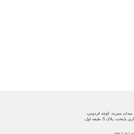
میدان منیریه، کوچه فردوس،
ساختمان اداری پایتخت، پلاک 5، طبقه اول،
info [ at ] a