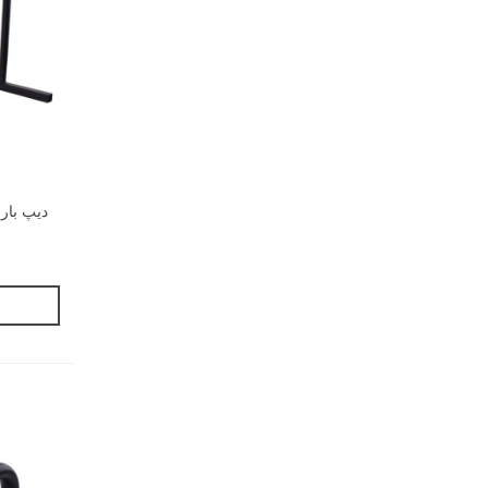
دیپ بار (پارال