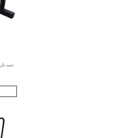
دیپ بار (پارال