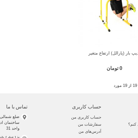
یپ بار (پارالل) ارتفاع متغیر
0 تومان
حساب کاربری
تماس با ما
ضلع شمالی 
حساب کاربری من
 کنم؟
سفارشات من
واحد 31
آدرس‌های من
nik [ dot ] ir