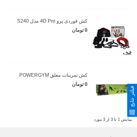
کش فوردی پرو 4D Pro مدل S240
0 تومان
کش تمرینات معلق POWERGYM
0 تومان
فیلتر نتایج
نمایش 1 تا 3 از 3 مورد