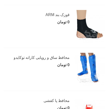
قوزک بند ARM
0 تومان
محافظ ساق و روپایی کاراته توکایدو
0 تومان
محافظ پا کفشی
0 تومان