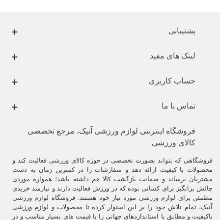
.
پرداختن به ورزشهای رزمی در بین افراد با هدف های مختلفی صورت می
پشتیبانی
گیرد.
این امر می تواند به عنوان هنری در جهت تناسب اندام و افزایش انعطاف
لینک های مفید
پذیری یا برای رقابت و مسابقه و یا به منظور دفاع شخصی مورد استفاده قرار
گیرد.
حساب کاربری
بر خلاف آنچه تصور همگانی است، میزان بروز آسیب های جدی در این ورزش
به نسبت پائین است.
تماس با ما
مثلاً میزان بروز آسیب در ورزشهای رزمی در حدود 10/1 فوتبال است و 2/1
کشتی است.میزان بروز صدمات با میزان مهارت ورزشکار ( رنگ کمربند )
فروشگاه اینترنتی لوازم ورزشی آنیک، مرجع تخصصی
رابطه معکوس دارد.
کالای ورزشی
از سویی شدت صدمات ایجاد شده با میزان مهارت ورزشکار ، رابطه مستقیم
قرار دارد ( بخاطر استفاده از مانورهای ترکیبی و خطرناکتر ).
فروشگاهی که بتواند بصورت تخصصی در حوزه کالای ورزشی فعالیت کند و
محصولات با کیفیت ارائه دهد و سفارشات را در کمترین زمان به دست
لذا هر چه فرد با مهارت تر و حرفه ای تر شود، اگرچه میزان آسیب ها در وی
مشتریان برساند و ضمانت بازگشت کالا هم داشته باشد؛ همواره موردی
کاهش می یابد، اما اگر صدمه ببیند احتمال شدیدتر بودن آن افزایش می یابد.
چالش برانگیز برای کسانی بوده که در ورزش فعالیت دارند و نیازمند خریدی
مطمئن برای لوازم ورزشی مورد نیاز خود هستند. فروشگاه لوازم ورزشی
.
آنیک، تمام تلاش خود را بر این استوار کرده تا محصولات و لوازم ورزشی
باکیفیت و مطابق با استانداردهای جهانی را با قیمت های بسیار مناسب و در