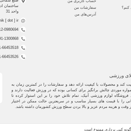
و بدون آسیب زدن به حریف از تکنیک های جودو استفاده کنند.
ضلع شمالی 
حساب کاربری من
 کنم؟
سفارشات من
مهم ورزش جودو که باید بدانیم :
واحد 31
آدرس‌های من
nik [ dot ] ir
0912-0980694 (ف
0991-1300868 (ف
021-66453518 (غیر فعال
021-66453526 (غیر فعال
 موارد، هر جودوکار با گرفتن لباس فرم مخصوص حریف، از قدرت تعادل، نیروی بدنی
ن تکنیک ها ساده و پایه ای هستند، اما همین سادگی، ورزش جودو را دشوار کرده است
لای ورزشی
ن پایه ای جودو به زمان، تلاش،‌ انرژی و انجام تمرینات پرفشار ذهنی و جسمی نیاز د
ش رزمی پویا و قدرتی است که به نیروی فیزیکی و نظم ذهنی بالایی نیاز دارد.
 کند و محصولات با کیفیت ارائه دهد و سفارشات را در کمترین زمان به
ایستاده، جودو دارای تکنیک هایی است که اجازه بلند کردن حرف و زمین زدن او را
اره موردی چالش برانگیز برای کسانی بوده که در ورزش فعالیت دارند و
، این ورزش از تکنیک هایی استفاده می کند که به شما اجازه می دهد حریف خود را م
فروشگاه لوازم ورزشی آنیک، تمام تلاش خود را بر این استوار کرده تا
 مفصلی متنوعی استفاده کنید.
نی را با قیمت های بسیار مناسب و در سریعترین حالت ممکن در اختیار
ر وقت و هزینه مردم عزیز و بالا بردن سطح ورزش کشورمان داشته باشد.
اتی درباره لباس جودو
رگونه کپی برداری ممنوع است