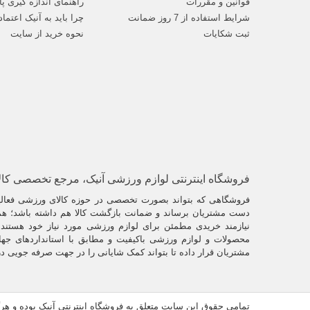
تمرین کنند 
قوانین و مقررات
راهنمای اندازه گیری پا
.
شرایط استفاده از 7 روز ضمانت
چرا باید به آنیک اعتماد
نکات 
ثبت شکایات
نحوه خرید از سایت
.
1- در جودو ضربه زدن، مشت زدن یا هر نوع حرکت خشن وجود ندارد.
2- جودو شامل اعمال فشار شدید بر مفاصل بدن حریف نمی شود.
3- این ورزش به سلاح یا تجهیزات ورزشی نیاز ندارد.
به جای این
با اینکه ای
فروشگاه اینترنتی لوازم ورزشی آنیک، مرجع تخصصی کا
یادگیری فنو
جودو یک ورز
فروشگاهی که بتواند بصورت تخصصی در حوزه کالای ورزشی فعالیت
در یک حالت 
دست مشتریان برساند و ضمانت بازگشت کالا هم داشته باشد؛ همو
بر روی زمین
نیازمند خریدی مطمئن برای لوازم ورزشی مورد نیاز خود هستند. 
از قفل های
محصولات و لوازم ورزشی باکیفیت و مطابق با استانداردهای جها
.
مشتریان قرار داده تا بتواند کمک شایانی را در جهت صرفه جویی د
اطلاع
.
تمامی حقوق این سایت متعلق به فروشگاه اینترنتی آنیک بوده و ه