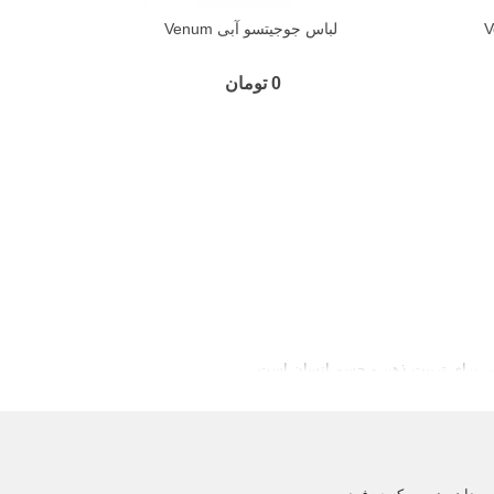
لباس جوجیتسو آبی Venum
0 تومان
 برای تربیت ذهن و جسم انسان است.
 کنند.
لی
مشتق گرفته شده است.
شمن در زمین جنگ طراحی شده بود.
 بتوانند تحت تعلیم قرار بگیرند.