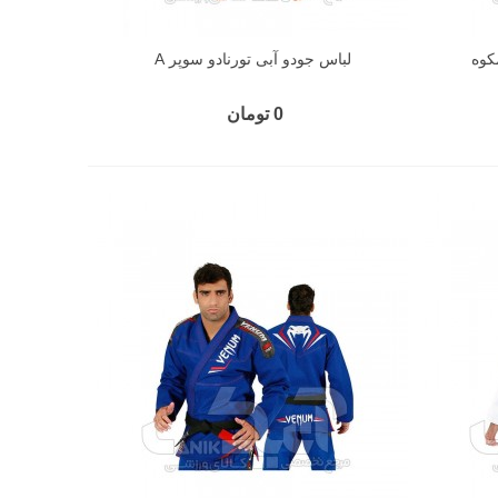
کوه
لباس جودو آبی تورنادو سوپر A
0 تومان