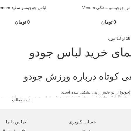
اس جوجیتسو مشکی Venum
لباس جوجیتسو سفید Venum
0 تومان
0 تومان
مای خرید لباس جودو
ی کوتاه درباره ورزش جودو
جودو
) از دو بخش ژاپنی تشکیل شده است.
معنای "
آرام
" و
do
(
دو
) به معنای "
راه
" یا "
روش
". بنابراین
جودو
یک روش آرام ورزشی
ادامه مطلب
راد تازه کار با دیدن فنون بلند کردن حریف و زمین زدن او به مفهوم کلمه آرام شک می
نید که تمامی
تکنیک های اصلی جودو
بر پایه آرامش و پیوستگی پایه ریزی شده اند.
های رزمی
توسعه یافته و استفاده شده توسط
سامورایی
ها و طبقه
جنگجویان فئودا
 ورزش نشان می دهد که بیشتر تکنیک های جودو برای آسیب زدن و از بین بردن د
حساب کاربری
تماس با ما
طراحی این
ورزش رزمی
به گونه ای تغییر کرده است که دانش آموزان مبتدی به راحتی