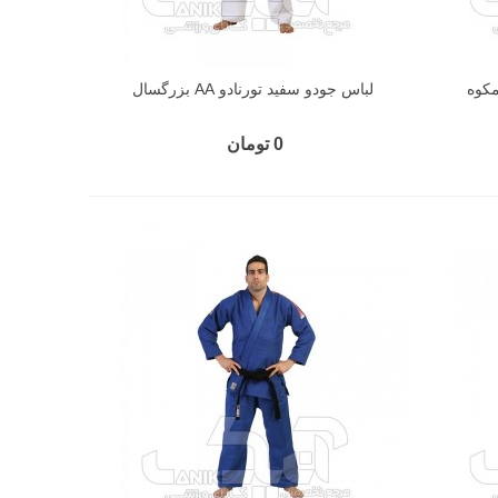
مکوه
لباس جودو سفید تورنادو AA بزرگسال
0 تومان