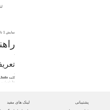
لب
نمایش 1 تا 18 از 18 مورد
راهن
.
تعریف
.
کلمه
Judo
(
Ju
(
جو
) به 
با اینکه اف
اما باید بدا
جودو از
هنر
پیشینه این
پشتیبانی
لینک های مفید
اما روش و 