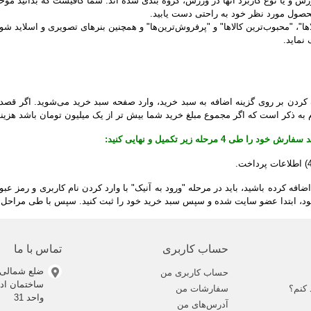
ش و یا نوع کاربرد آنها در ورزش، گروه بندی شده اند. شما کافیست که بدانید مو
محصول مورد نظر خود به راحتی دست یابید.
ا"، "محبوب‌ترین کالاها" و "پرفروش‏‌ترین‏‌ها" و همچنین بنرهای تصویری و اسلاید شو
 نماید.
 کردن بر روی گزینه اضافه به سبد خرید، وارد صفحه سبد خرید می‌‏شوید. اگر قصد خر
ه ذکر است که اگر مجموع مبلغ خرید شما بیش تر از یک میلیون تومان باشد هزینه 
رحله زیر تکمیل و نهایی کنید:
ه کرده باشید، باید در مرحله "ورود به آنیک" با وارد کردن نام کاربری و رمز عبور 
صات خود، ابتدا عضو سایت شده و سپس سبد خرید خود را ثبت کنید. سپس با طی مرا
حساب کاربری
تماس با ما
ضلع شمالی 
حساب کاربری من
 کنم؟
سفارشات من
واحد 31
آدرس‌های من