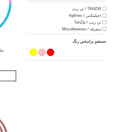
TANZIB / تن زیب
اجیلینکس / Agilinex
تن زیپ / TanZip
متفرقه / Miscellaneous
جستجو براساس رنگ
حلقه