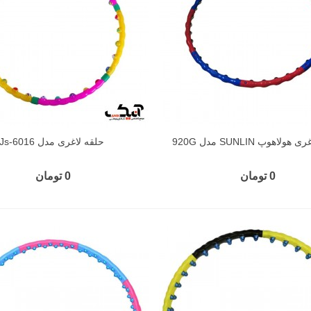
ولاهوپ SUNLIN مدل 920G
حلقه لاغری مدل Js-6016
0 تومان
0 تومان