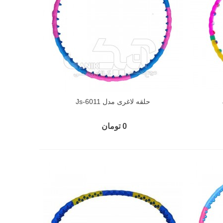
حلقه لاغری مدل Js-6011
0 تومان