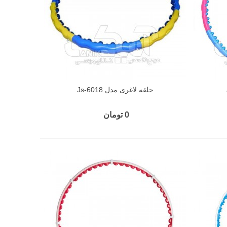
حلقه لاغری مدل Js-6018
0 تومان