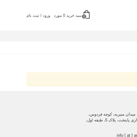
سبد خرید
0
مورد
ورود / ثبت نام
0
میدان منیریه، کوچه فردوس،
ساختمان اداری پایتخت، پلاک 5، طبقه اول،
info [ at ] a