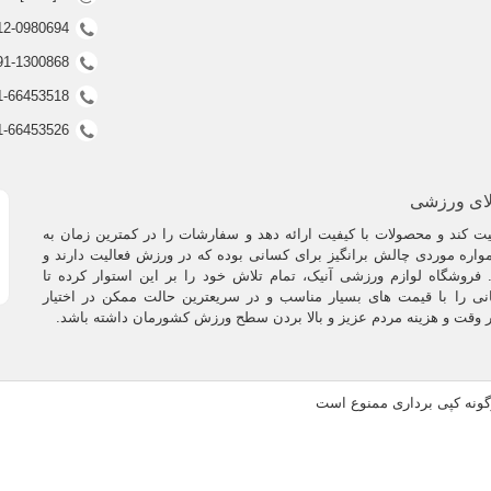
0912-0980694 (ف
0991-1300868 (ف
021-66453518 (غیر فعال
021-66453526 (غیر فعال
لای ورزشی
 کند و محصولات با کیفیت ارائه دهد و سفارشات را در کمترین زمان به
اره موردی چالش برانگیز برای کسانی بوده که در ورزش فعالیت دارند و
فروشگاه لوازم ورزشی آنیک، تمام تلاش خود را بر این استوار کرده تا
نی را با قیمت های بسیار مناسب و در سریعترین حالت ممکن در اختیار
ر وقت و هزینه مردم عزیز و بالا بردن سطح ورزش کشورمان داشته باشد.
رگونه کپی برداری ممنوع است