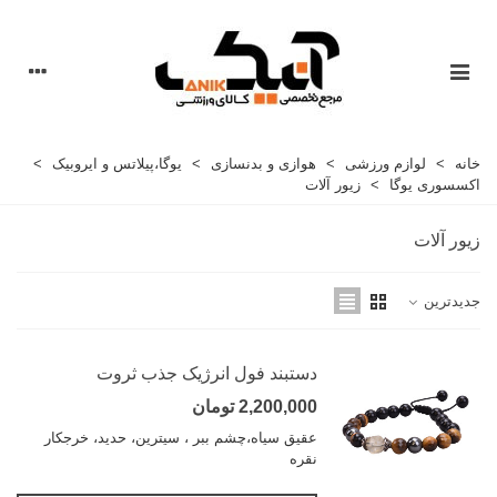
خانه
>
لوازم ورزشی
>
هوازی و بدنسازی
>
یوگا،پیلاتس و ایروبیک
>
اکسسوری یوگا
>
زیور آلات
زیور آلات
جدیدترین
دستبند فول انرژیک جذب ثروت
2,200,000 تومان
عقیق سیاه،چشم ببر ، سیترین، حدید، خرجکار
نقره