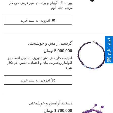
ببر: سنگ نگهبان و برکت،جاسپر قرمز، خرجکار
برنجی تبتی اوم
افزودن به سبد خرید
فیلتر نتایج
گردنبند آرامش و خوشبختی
5,000,000 تومان
آمیتیست:آرامش ذهن ،فیروزه:تسکین اعصاب و
آکوامارین:تقویت بیان و اعتمادبه نفس، خرجکار
نقره
افزودن به سبد خرید
دستبند آرامش و خوشبختی
1,700,000 تومان