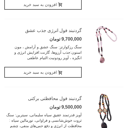
افزودن به سبد خرید
گردنبند فول انرژی جذب عشق
9,700,000 تومان
سنگ رزکوارتز: سنگ عشق و آرامش ، مون
استون:جذب آرزوها، گارنت:افزایش انرژی و
انگیزه ، آویز رودونیت:التیام عاطفی
افزودن به سبد خرید
گردنبند فول محافظتی برکتی
9,500,000 تومان
آویز قدرتمند عقیق سیاه سلیمانی، سیترین: سنگ
ثروت خوش‌شانسی و فراوانی، تورمالین سیاه :
محافظت از انرژی و دفع حس‌های منفی، چشم