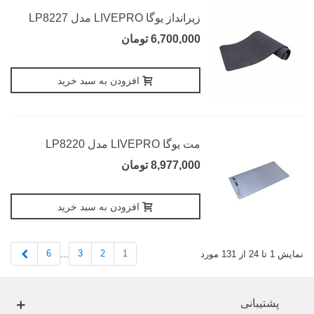
زیرانداز یوگا LIVEPRO مدل LP8227
6,700,000 تومان
افزودن به سبد خرید
مت یوگا LIVEPRO مدل LP8220
8,977,000 تومان
افزودن به سبد خرید
بعدی
6
3
2
1
نمایش 1 تا 24 از 131 مورد
…
پشتیبانی