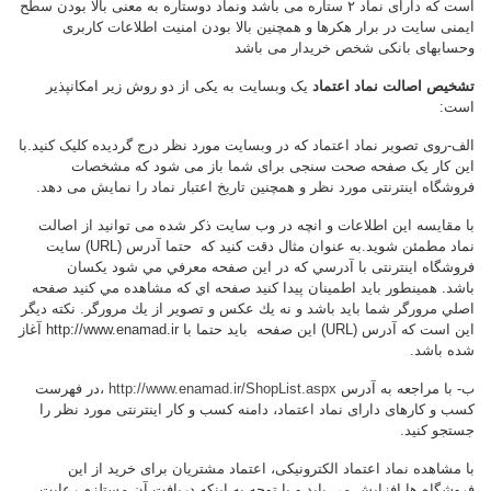
است که دارای نماد ۲ ستاره می باشد ونماد دوستاره به معنی بالا بودن سطح
ایمنی سایت در برار هکرها و همچنین بالا بودن امنیت اطلاعات کاربری
وحسابهای بانکی شخص خریدار می باشد
تشخیص اصالت نماد اعتماد
یک وب­سایت به یکی از دو روش زیر امکانپذیر
است:
الف-روی تصویر نماد اعتماد که در وب­سایت مورد نظر درج گردیده کلیک کنید.با
این کار یک صفحه صحت سنجی برای شما باز می شود که مشخصات
فروشگاه اینترنتی مورد نظر و همچنین تاریخ اعتبار نماد را نمایش می دهد
.
با مقایسه این اطلاعات و انچه در وب سایت ذکر شده می توانید از اصالت
نماد مطمئن شوید.به عنوان مثال دقت کنید که حتما آدرس (
URL
) سايت
فروشگاه اینترنتی با آدرسي كه در اين صفحه معرفي مي شود يكسان
باشد. همینطور باید اطمینان پیدا کنید صفحه اي كه مشاهده مي كنيد صفحه
اصلي مرورگر شما بايد باشد و نه يك عكس و تصوير از يك مرورگر. نکته دیگر
این است که آدرس (
URL
) اين صفحه باید حتما با
http://www.enamad.ir
آغاز
شده باشد.
ب- با مراجعه به آدرس
http://www.enamad.ir/ShopList.aspx
،در فهرست
کسب و کارهای دارای نماد اعتماد، دامنه کسب و کار اینترنتی مورد نظر را
جستجو کنید.
با مشاهده نماد اعتماد الکترونیکی، اعتماد مشتریان برای خرید از این
فروشگاه ها افزایش می باید و با توجه به اینکه دریافت آن مستلزم رعایت