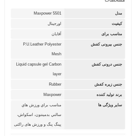
مدل
Maxpower 5501
کیفیت
اورجینال
مناسب برای
آقایان
جنس بیرونی کفش
P.U.Leather Polyester
Mesh
جنس درونی کفش
Liquid capsule gel Carbon
layer
جنس زیره کفش
Rubber
برند تولید کننده
Maxpower
سایر ویژگی ها
مناسب براي ورزش هاي
سالني بدمينتون، اسکواش،
پينگ پنگ و ورزش های راکتی