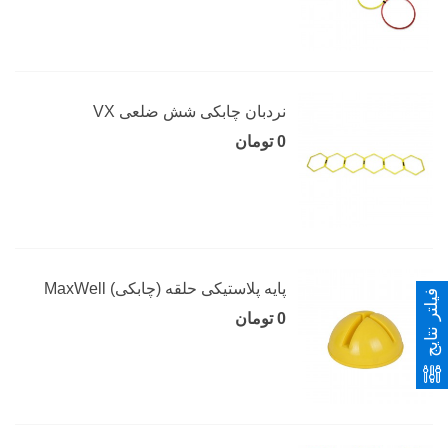
نردبان چابکی شش ضلعی VX
0 تومان
پایه پلاستیکی حلقه (چابکی) MaxWell
فیلتر نتایج
0 تومان