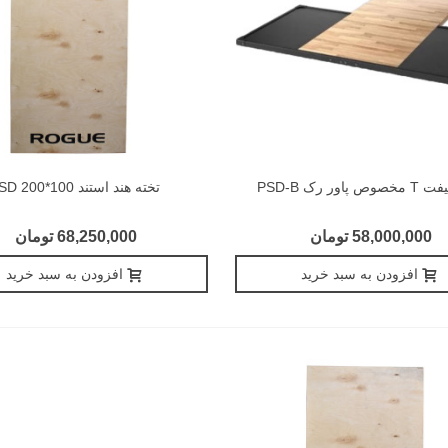
 پاور رک PSD-B
تخته هند استند 100*200 PSD
58,000,000 تومان
68,250,000 تومان
افزودن به سبد خرید
افزودن به سبد خرید