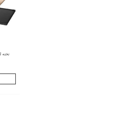
تخته لیفت T مخصوص