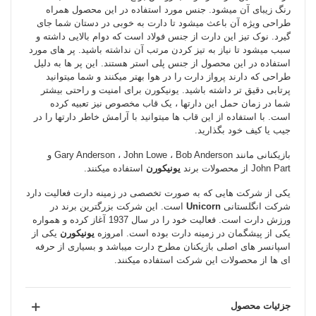
رنگ زیبای آن میشود. جنس مورد استفاده در این محصول همراه
طراحی ویژه آن باعث می­شود تا دارت به خوبی در دستان شما جای
گیرد. نوک تیز این دارت از جنس فولاد است که دوام بالایی داشته و
سبب میشود تا نیاز به تیز کردن مرتب آن نداشته باشید. پر های مورد
استفاده در این محصول از جنس پلی استر هستند. این پر ها به دلیل
طراحی که دارند پرواز دارت را در هوا بهتر می­کنند و شما می­توانید
پرتابی دقیق تر داشته باشید. یونیکورن برای امنیت و راحتی بیشتر
شما در زمان حمل این دارت­ها ، یک قاب مخصوص نیز تعبیه کرده
است. با استفاده از این قاب ها میتوانید با آرامش خاطر دارت­ها را در
جیب یا کیف خود بگذارید.
بازیکنانی مانند Gary Anderson ، John Lowe ، Bob Anderson و
John Part از محصولات برند
یونیکورن
استفاده میکنند.
یکی از شرکت هایی که به صورت تخصصی در زمینه دارت فعالیت دارد
شرکت انگلستانی
Unicorn
است. این شرکت بزرگترین برند در
ورزش دارت است. فعالیت خود را در سال 1937 آغاز کرده و همواره
یکی از پیشگمان در زمینه دارت بوده است. امروزه
یونیکورن
یکی از
اسپانسر های اصلی بازیکنان مطرح دارت می­باشد و بسیاری از حرفه
ای ها از محصولات این شرکت استفاده میکنند.
جزئیات محصول