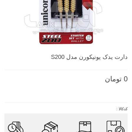
دارت يدک يونيکورن مدل S200
0 تومان
ناموجود
کدکالا :