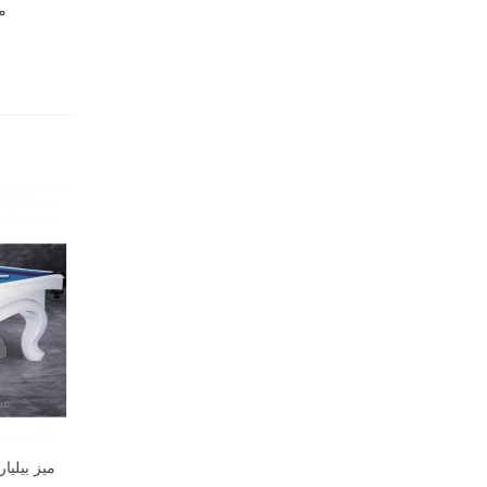
میز
میز بیلیارد 7 فوت een White Piano