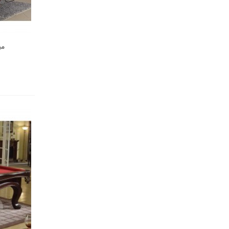
میز ب