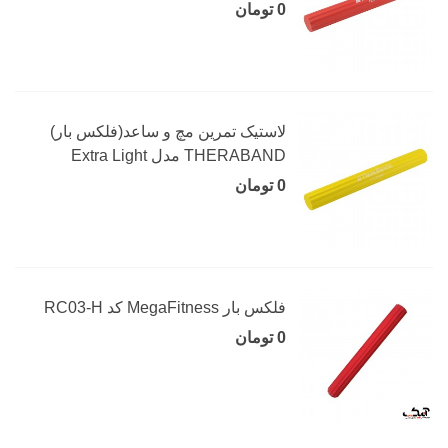
0 تومان
لاستیک تمرین مچ و ساعد(فلکس بار)
THERABAND مدل Extra Light
0 تومان
فلکس بار MegaFitness کد RC03-H
0 تومان