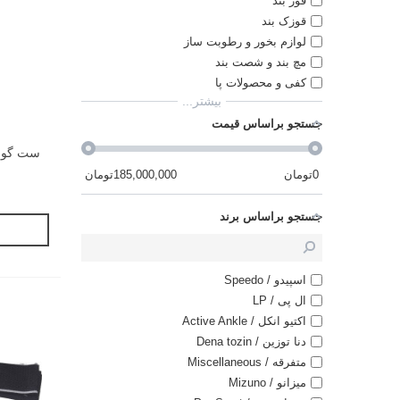
قوز بند
قوزک بند
لوازم بخور و رطوبت ساز
مچ بند و شصت بند
کفی و محصولات پا
بیشتر...
جستجو براساس قیمت
ست گوش 
0
تومان
185,000,000
تومان
جستجو براساس برند
اسپیدو / Speedo
ال پی / LP
اکتیو انکل / Active Ankle
دنا توزین / Dena tozin
متفرقه / Miscellaneous
میزانو / Mizuno