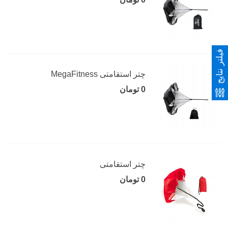
فیلتر نتایج
چتر استقامتی MegaFitness
0 تومان
چتر استقامتی
0 تومان