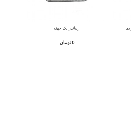
یما
ریباندر یک جهته
0 تومان