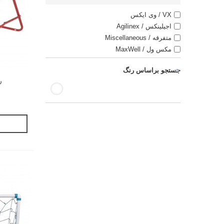
VX / وی ایکس
اجیلینکس / Agilinex
متفرقه / Miscellaneous
مکس ول / MaxWell
جستجو براساس رنگ
ر