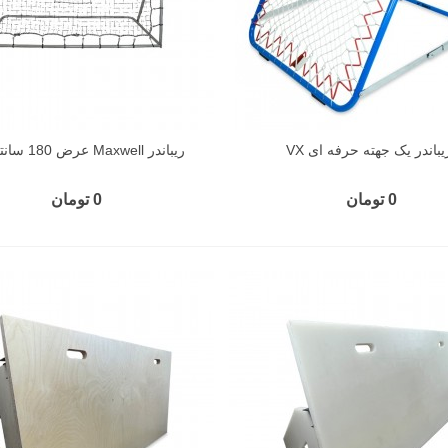
یباندر یک جهته حرفه ای VX
ریباندر Maxwell عرض 180 سانتی متر
0 تومان
0 تومان