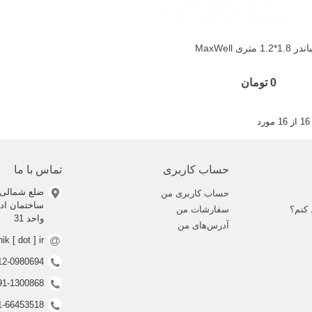
1.8*1.2 متری MaxWell
0 تومان
حساب کاربری
تماس با ما
ضلع شمالی 
حساب کاربری من
 کنم؟
سفارشات من
واحد 31
آدرس‌های من
nik [ dot ] ir
0912-0980694 (ف
0991-1300868 (ف
021-66453518 (غیر فعال