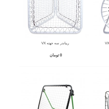
ريباندر سه جهته VX
0 تومان