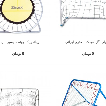
زه گل کوچک 1 متری ایرانی
ریباندر یک جهته مدیسین بال VX
0 تومان
0 تومان