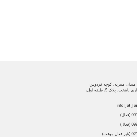
میدان منیریه، کوچه فردوس،
ساختمان اداری پایتخت، پلاک 5، طبقه اول،
info [ at ] a
عال)
عال)
 موقت)