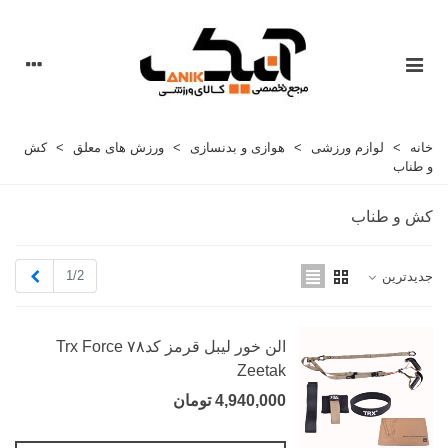
خانه
>
لوازم ورزشی
>
هوازی و بدنسازی
>
ورزش های معلق
>
کش
و طناب
کش و طناب
بعدی
1/2
جدیدترین
الن خور لیبل قرمز کد۷۸ Trx Force
Zeetak
4,940,000 تومان