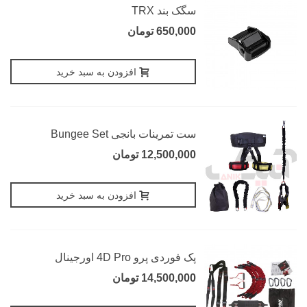
سگک بند TRX
650,000 تومان
افزودن به سبد خرید
ست تمرینات بانجی Bungee Set
12,500,000 تومان
افزودن به سبد خرید
پک فوردی پرو 4D Pro اورجینال
14,500,000 تومان