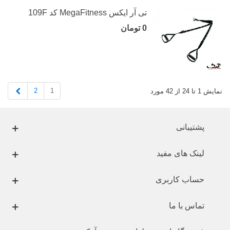
تی آر ایکس MegaFitness کد 109F
0 تومان
بعدی
2
1
نمایش 1 تا 24 از 42 مورد
پشتیبانی
لینک های مفید
حساب کاربری
تماس با ما