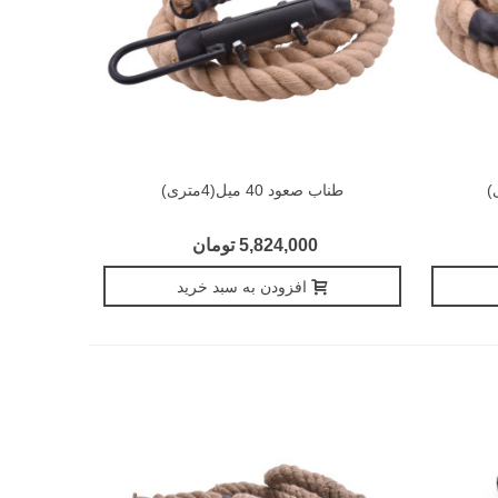
طناب صعود 40 میل(4متری)
5,824,000 تومان
افزودن به سبد خرید