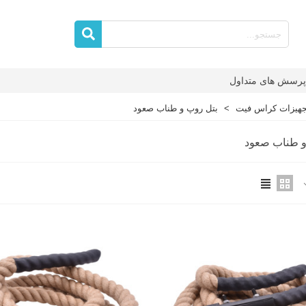
پرسش های متداول
جهیزات کراس فیت
>
بتل روپ و طناب صعود
و طناب صعود