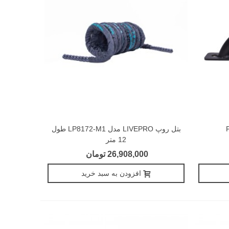
بتل روپ LIVEPRO مدل LP8172-M1 طول
12 متر
26,908,000 تومان
افزودن به سبد خرید