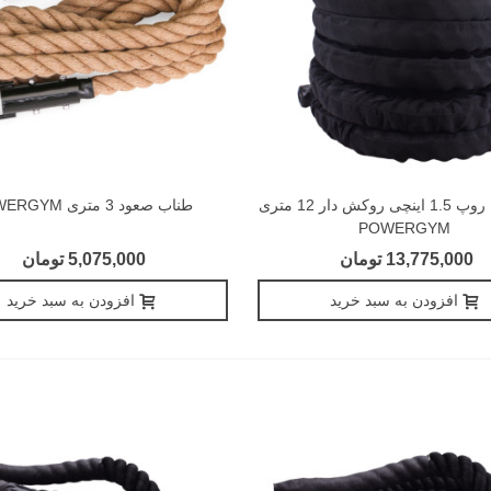
طناب بتل روپ 1.5 اینچی روکش دار 12 متری
طناب صعود 3 متری POWERGYM
POWERGYM
13,775,000 تومان
5,075,000 تومان
افزودن به سبد خرید
افزودن به سبد خرید