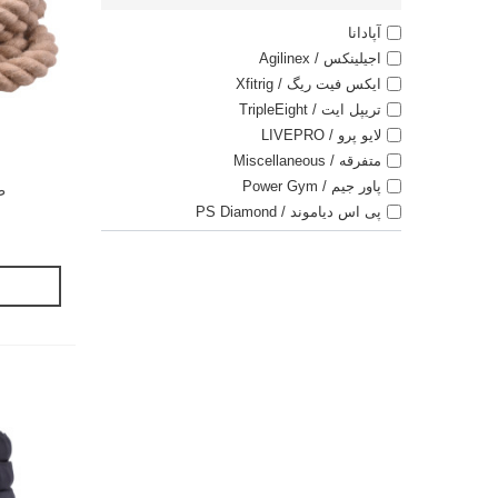
آپادانا
اجیلینکس / Agilinex
ایکس فیت ریگ / Xfitrig
تریپل ایت / TripleEight
لایو پرو / LIVEPRO
متفرقه / Miscellaneous
پاور جیم / Power Gym
طن
پی اس دیاموند / PS Diamond