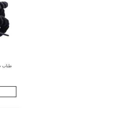
طناب صعو