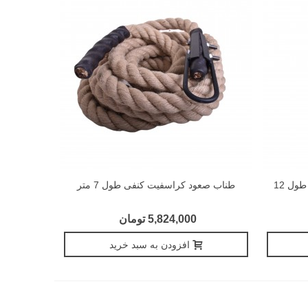
بتل روپ LIVEPRO مدل LP8170 طول 12
طناب صعود کراسفیت کنفی طول 7 متر
5,824,000 تومان
افزودن به سبد خرید