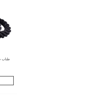
طناب صعو