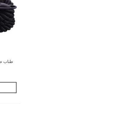
طناب صعود