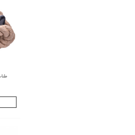
طناب صعود t