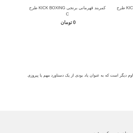
کمربند قهرمانی برنجی KICK BOXING طرح
کمربند قهرمانی برنجی KICK BOXING طرح
C
0 تومان
م دیگر است که به عنوان یاد بودی از یک دستاورد مهم یا پیروزی
اشته باشند.
حوزه‌هایی غیر از ورزش، مثلاً در هنر یا صنعت، اسامی دیگری از
خود جسم فیزیکی
کاپ قهرمانی
"
جام
" اطلاق می‌شود.