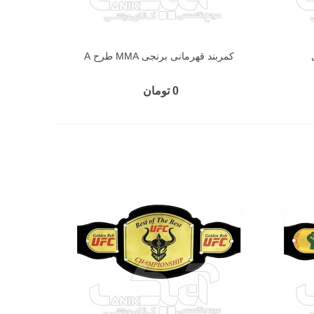
کمربند قهرمانی برنجی MMA طرح A
0 تومان