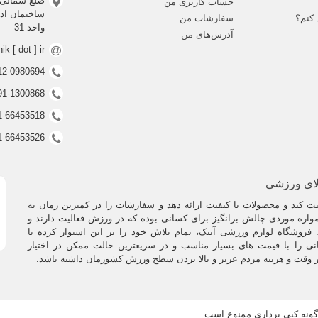
ضلع شمالی 
حساب کاربری من
از جوایزی که در
مسابقات حرفه ای جودو
به برندگان این رشته اهدا می گردد،
کاپ 
 کنم؟
سفارشات من
واحد 31
آدرس‌های من
nik [ dot ] ir
0912-0980694 (ف
0991-1300868 (ف
021-66453518 (غیر فعال
021-66453526 (غیر فعال
لای ورزشی
 کند و محصولات با کیفیت ارائه دهد و سفارشات را در کمترین زمان به
اره موردی چالش برانگیز برای کسانی بوده که در ورزش فعالیت دارند و
فروشگاه لوازم ورزشی آنیک، تمام تلاش خود را بر این استوار کرده تا
نی را با قیمت های بسیار مناسب و در سریعترین حالت ممکن در اختیار
ر وقت و هزینه مردم عزیز و بالا بردن سطح ورزش کشورمان داشته باشد.
رگونه کپی برداری ممنوع است