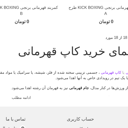
کمربند قهرمانی برنجی KICK BOXING طرح
B
A
0 تومان
0 تومان
مای خرید کاپ قهرمانی
ی
یا
کاپ قهرمانی
، جسمی تزیینی سخته شده از فلز، شیشه، یا سرامیک یا مواد مقاو
ک تیم در رویدادی خاص به آنها اهدا می‌شود.
ز ورزش‌ها در کنار مدال،
جام قهرمانی
نیز به قهرمان آن رشته اهدا می‌شود.
ادامه مطلب
مانی
معمولاً از جنس مواد باکیفیت و گران قیمت ساخته می‌شوند که دوام طولانی د
رمانی
معمولاً در مسابقات ورزشی مرسوم است و در زبان فارسی به نشان افتخار در 
س" اطلاق شده است.
حساب کاربری
تماس با ما
بان فارسی، هم به رقابت‌هایی که به دریافت
کاپ قهرمانی
منجر می‌شود و هم به 