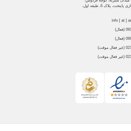
میدان منیریه، کوچه فردوس،
قهرمانی
می باشد.
ساختمان اداری پایتخت، پلاک 5، طبقه اول،
info [ at ] a
عال)
عال)
 موقت)
 موقت)