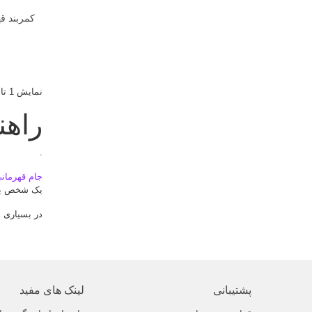
نمایش 1 تا 18 از 18 مورد
راهن
.
جام قهرمان
یک شخص یا ی
در بسیاری ا
جام‌های قهر
اهدا
جام قه
جمله "تندی
پشتیبانی
لینک های مفید
همچنین در ز