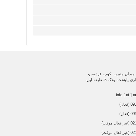
میدان منیریه، کوچه فردوس،
ساختمان اداری پایتخت، پلاک 5، طبقه اول،
info [ at ] a
عال)
عال)
 موقت)
 موقت)