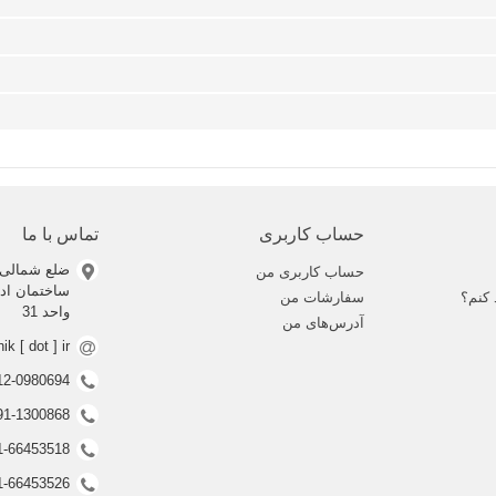
حساب کاربری
تماس با ما
ضلع شمالی 
حساب کاربری من
 کنم؟
سفارشات من
واحد 31
آدرس‌های من
nik [ dot ] ir
0912-0980694 (ف
0991-1300868 (ف
021-66453518 (غیر فعال
021-66453526 (غیر فعال