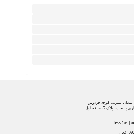
میدان منیریه، کوچه فردوس،
ساختمان اداری پایتخت، پلاک 5، طبقه اول،
info [ at ] a
عال)