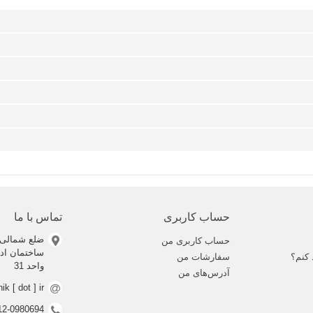
حساب کاربری
تماس با ما
ضلع شمالی 
حساب کاربری من
 کنم؟
سفارشات من
واحد 31
آدرس‌های من
nik [ dot ] ir
0912-0980694 (ف