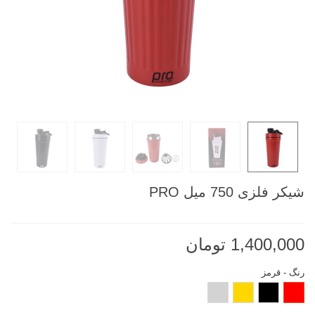
شيکر فلزی 750 ميل PRO
1,400,000 تومان
رنگ
-
قرمز
قرمز
مشکی
طلایی
نقره
ای