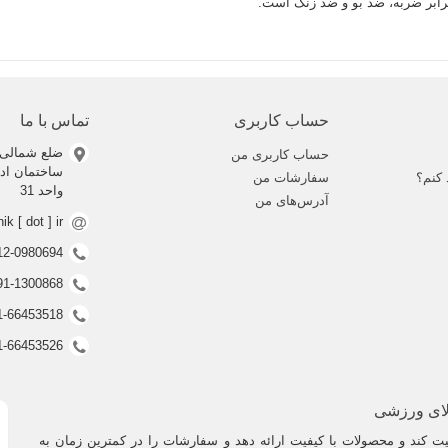
برابر ضربه، ضد بو و ضد زنگ است.
حساب کاربری
تماس با ما
ضلع شمالی 
حساب کاربری من
 کنم؟
سفارشات من
واحد 31
آدرس‌های من
nik [ dot ] ir
0912-0980694 (ف
0991-1300868 (ف
021-66453518 (غیر فعال
021-66453526 (غیر فعال
لای ورزشی
 کند و محصولات با کیفیت ارائه دهد و سفارشات را در کمترین زمان به