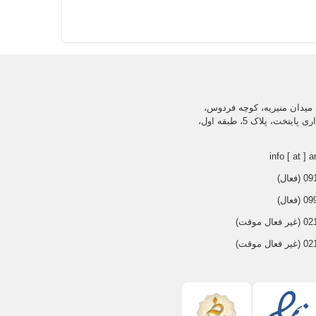
میدان منیریه، کوچه فردوس،
ساختمان اداری پایتخت، پلاک 5، طبقه اول،
info [ at ] a
عال)
عال)
 موقت)
 موقت)