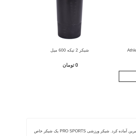
شیکر 2 تیکه 600 میل
قمقمه فلزی 750 
0 تومان
شیکر یکی از مهمترین و ضروری ترین ملزومات بدنسازی می باشد با تکان دادن آن‎‌ها به راحتی می توان مکمل های ورزشی را برای قبل و بعد از تمرین آماده کرد. شيکر ورزشی PRO SPORTS یک شیکر خاص