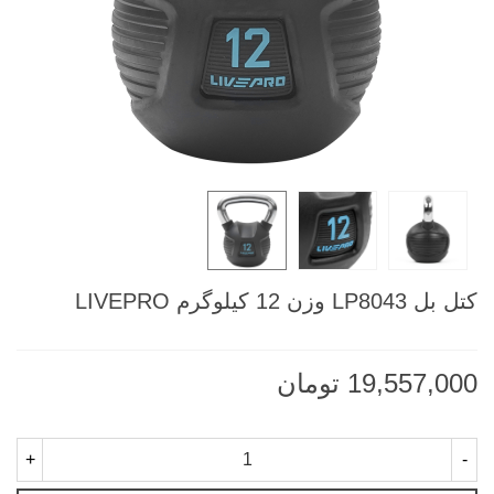
کتل بل LP8043 وزن 12 کيلوگرم LIVEPRO
19,557,000 تومان
+
-