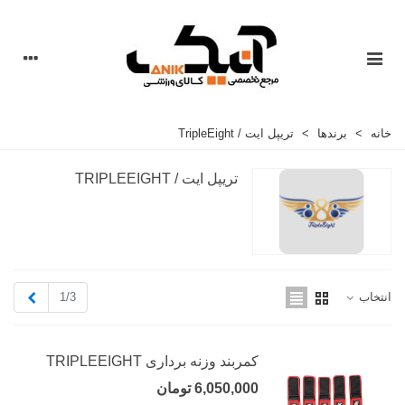
خانه
>
برندها
>
تریپل ایت / TripleEight
تریپل ایت / TRIPLEEIGHT
بعدی
1/3
انتخاب
کمربند وزنه برداری TRIPLEEIGHT
6,050,000 تومان