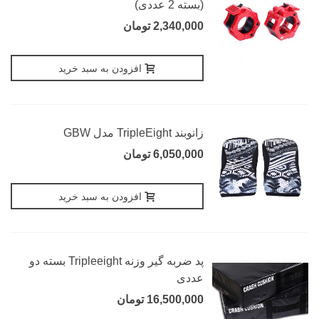
(بسته 2 عددی)
2,340,000 تومان
افزودن به سبد خرید
زانوبند TripleEight مدل GBW
6,050,000 تومان
افزودن به سبد خرید
پد ضربه گیر وزنه Tripleeight بسته دو
عددی
16,500,000 تومان