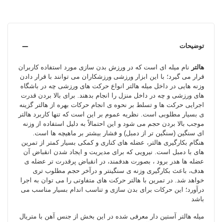
توضیحات
هالتر
نام میله ای است که در ورزش بدن سازی مورد استفاده کاربران
قرار می گیرد؛ با این ابزار ورزشی ورزشکاران می توانند با قرار دادن
وزنه هایی در داخل میله هالتر انواع حرکت های ورزشی چه در باشگاه
های ورزشی و چه در داخل منزل را انجام بدهند. برای بالا بردن قدرت
اجرایی حرکت ها و تسلط بر نحوه ی انجام حرکات بهره از هالتر گزینه
ی بسیار مطلوبی است. نظریه عموم بر این است که تنها کاربرد هالتر
موجب بالا بردن حجم می شود و این احتمالاً به دلیل استفاده از وزنه
ای سنگین (سنگین تر از دمبل) و فشار بیشتر بر ماهیچه ها است.
هنگام بکارگیری هالتر، عضله های کناری و کمکی بسیار کمتر از تمرین
های با دمبل است. نیرویی که برای مدیریت و ایجاد شدن انقباض آن
عضله ها هدر برود ، بصورت هدفمند، در انقباض پرقدرت تر عضله ی
هدف، باعث بکارگیری وزنه ی سنگینتر و درآخر حجم مطلوب تری
خواهد شد. در تمرین با هالتر حرکت های متفاوتی را می توان به اجرا
درآورد؛ این حرکات برای بدن سازی و تناسب اندام بسیار مناسب می
باشد
میله هالتر آستین دار معرفی شده در این بخش از جنس آهن با متریال