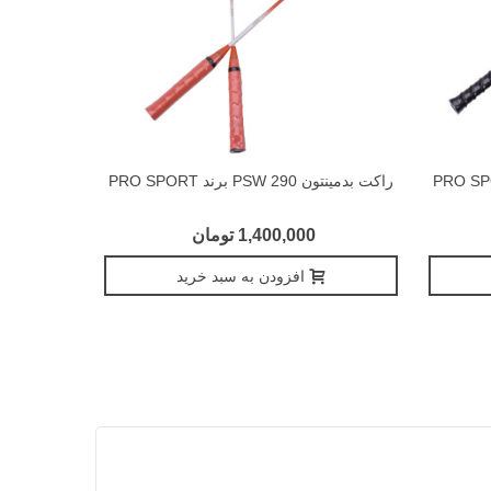
راکت بدمینتون PSW 290 برند PRO SPORT
راکت بدمینتون PSW 3008 برند T
1,400,000 تومان
افزودن به سبد خرید