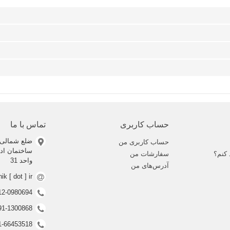
حساب کاربری
تماس با ما
ضلع شمالی 
حساب کاربری من
 کنم؟
سفارشات من
واحد 31
آدرس‌های من
nik [ dot ] ir
0912-0980694 (ف
0991-1300868 (ف
021-66453518 (غیر فعال