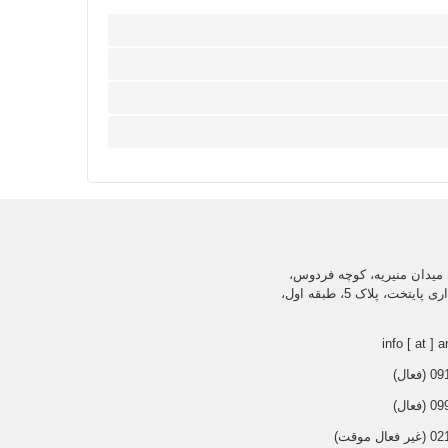
میدان منیریه، کوچه فردوس،
ساختمان اداری پایتخت، پلاک 5، طبقه اول،
info [ at ] a
عال)
عال)
 موقت)